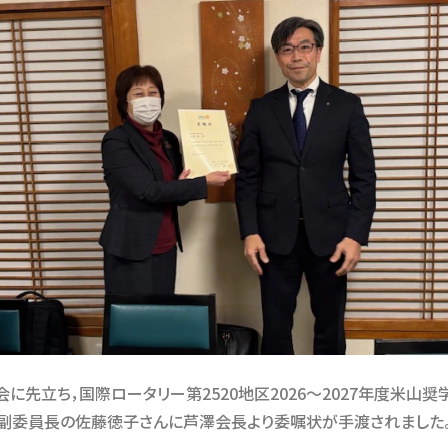
会に先立ち，国際ロータリー第2520地区2026～2027年度米山奨
副委員長の佐藤徳子さんに芦澤会長より委嘱状が手渡されました